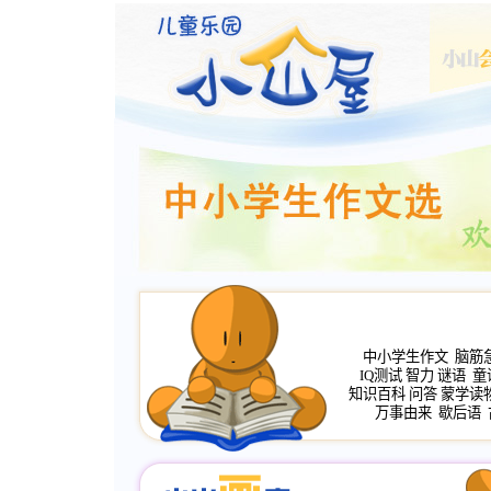
中小学生作文
脑筋
IQ测试
智力
谜语
童
知识百科
问答
蒙学读
万事由来
歇后语