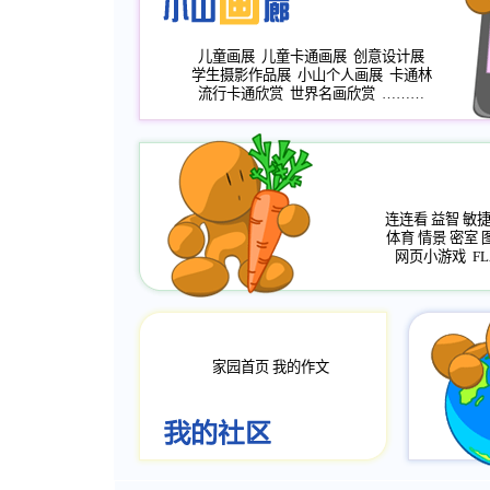
儿童画展
儿童卡通画展
创意设计展
学生摄影作品展
小山个人画展
卡通林
流行卡通欣赏
世界名画欣赏
………
连连看
益智
敏
体育
情景
密室
网页小游戏
FL
家园首页
我的作文