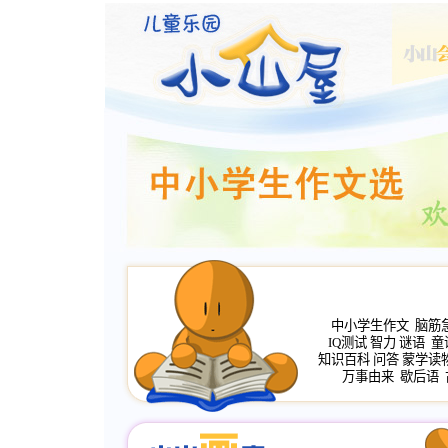
中小学生作文
脑筋
IQ测试
智力
谜语
童
知识百科
问答
蒙学读
万事由来
歇后语