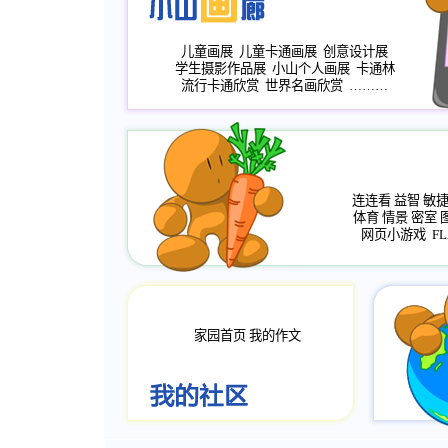
儿童画展
儿童卡通画展
创意设计展
学生摄影作品展
小山个人画展
卡通林
流行卡通欣赏
世界名画欣赏
………
连连看
益智
敏
体育
情景
密室
网页小游戏
FL
家园首页
我的作文