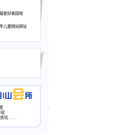
迎接小山屋建站10周
电脑爱好者园地
提前启用，小山屋全面
山会所、小山书斋、
加多个新栏目。。
少年儿童网站网址
网升级改版，增加
，作文宝典改版。
目全面大改版
改版
屋
介绍
·资讯
……