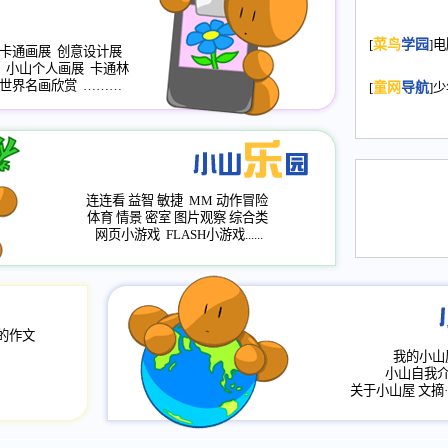
2008.11.20
为
[
菜鸟
学园
]
年，2009版
卡通画展
创意设计展
升级改版，小
小山个人画展
卡通林
小山画廊均增
世界名画欣赏
………
[
童网
导航
]
2008.11.1
作文
评分、顶功能
2008.6.1
各栏
连连看
益智
敏捷
MM
动作冒险
2008.2.12
论坛
体育
情景
密室
图片观察
综合类
网页小游戏
FLASH小游戏......
的作文
我的小山
小山自我
关于小山屋
文摘