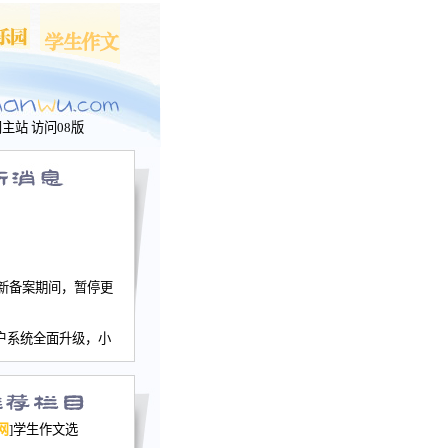
问主站
访问08版
新备案期间，暂停更
户系统全面升级，小
文网、学生作文、家
－个人空间，用户一
行。
园网正式运行，域
网
]学生作文选
nwu.com。