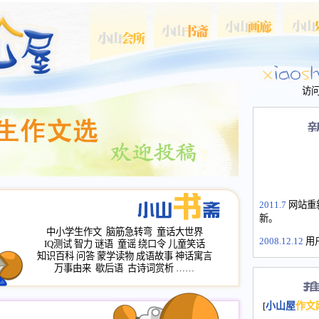
访
2011.7
网站重
新。
中小学生作文
脑筋急转弯
童话大世界
2008.12.12
用
IQ测试
智力
谜语
童谣
绕口令
儿童笑话
山屋主站、作
知识百科
问答
蒙学读物
成语故事
神话寓言
长会、家园网
万事由来
歇后语
古诗词赏析
……
次注册全部通
2008.12.12
家
[
小山屋
作文
名：s.xiaosha