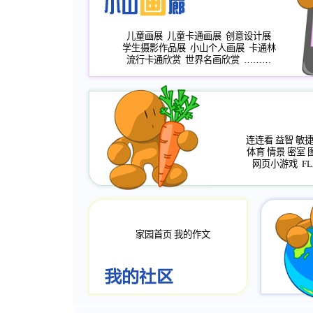
儿童画展
儿童卡通画展
创意设计展
学生摄影作品展
小山个人画展
卡通林
流行卡通欣赏
世界名画欣赏
………
连连看
益智
敏
体育
情景
密室
网页小游戏
FL
家园首页
我的作文