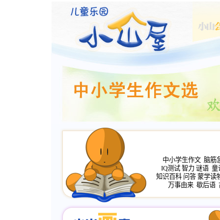
中小学生作文
脑筋
IQ测试
智力
谜语
童
知识百科
问答
蒙学读
万事由来
歇后语