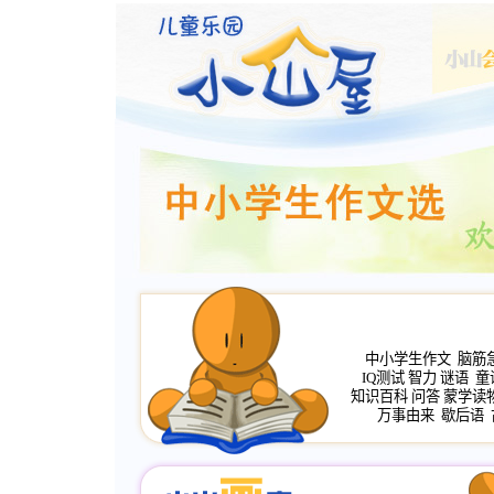
中小学生作文
脑筋
IQ测试
智力
谜语
童
知识百科
问答
蒙学读
万事由来
歇后语