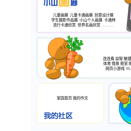
儿童画展
儿童卡通画展
创意设计展
学生摄影作品展
小山个人画展
卡通林
流行卡通欣赏
世界名画欣赏
………
连连看
益智
敏
体育
情景
密室
网页小游戏
FL
家园首页
我的作文