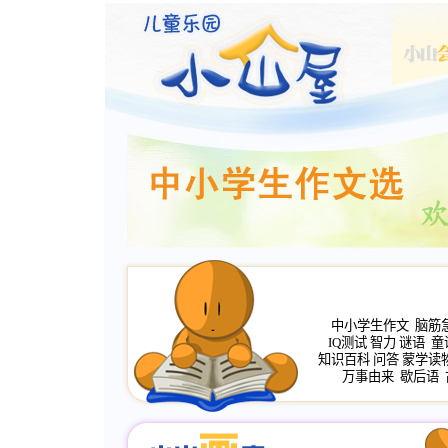
中小学生作文
脑筋
IQ测试
智力
谜语
童
知识百科
问答
蒙学读
万事由来
歇后语