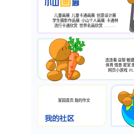
儿童画展
儿童卡通画展
创意设计展
学生摄影作品展
小山个人画展
卡通林
流行卡通欣赏
世界名画欣赏
………
连连看
益智
敏
体育
情景
密室
网页小游戏
FL
家园首页
我的作文