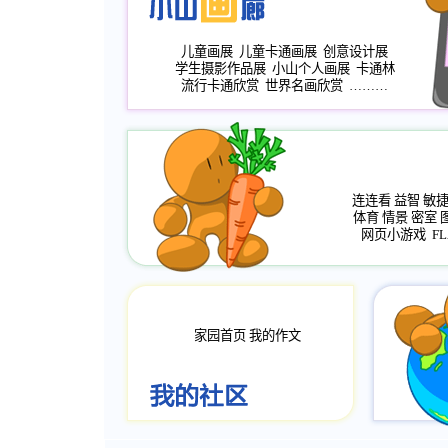
儿童画展
儿童卡通画展
创意设计展
学生摄影作品展
小山个人画展
卡通林
流行卡通欣赏
世界名画欣赏
………
连连看
益智
敏
体育
情景
密室
网页小游戏
FL
家园首页
我的作文