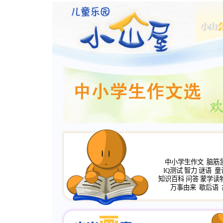
中小学生作文
脑筋
IQ测试
智力
谜语
童
知识百科
问答
蒙学读
万事由来
歇后语