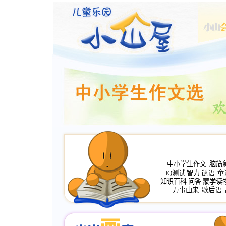
中小学生作文
脑筋
IQ测试
智力
谜语
童
知识百科
问答
蒙学读
万事由来
歇后语