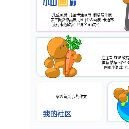
儿童画展
儿童卡通画展
创意设计展
学生摄影作品展
小山个人画展
卡通林
流行卡通欣赏
世界名画欣赏
………
连连看
益智
敏
体育
情景
密室
网页小游戏
FL
家园首页
我的作文