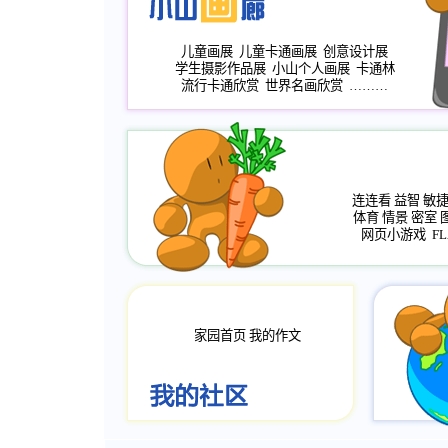
儿童画展
儿童卡通画展
创意设计展
学生摄影作品展
小山个人画展
卡通林
流行卡通欣赏
世界名画欣赏
………
连连看
益智
敏
体育
情景
密室
网页小游戏
FL
家园首页
我的作文