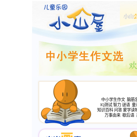
中小学生作文
脑筋
IQ测试
智力
谜语
童
知识百科
问答
蒙学读
万事由来
歇后语