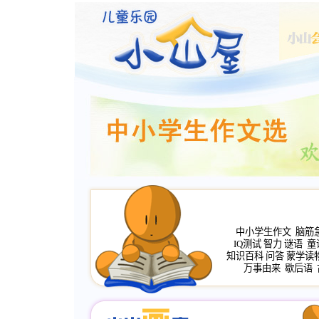
中小学生作文
脑筋
IQ测试
智力
谜语
童
知识百科
问答
蒙学读
万事由来
歇后语