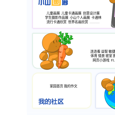
儿童画展
儿童卡通画展
创意设计展
学生摄影作品展
小山个人画展
卡通林
流行卡通欣赏
世界名画欣赏
………
连连看
益智
敏
体育
情景
密室
网页小游戏
FL
家园首页
我的作文