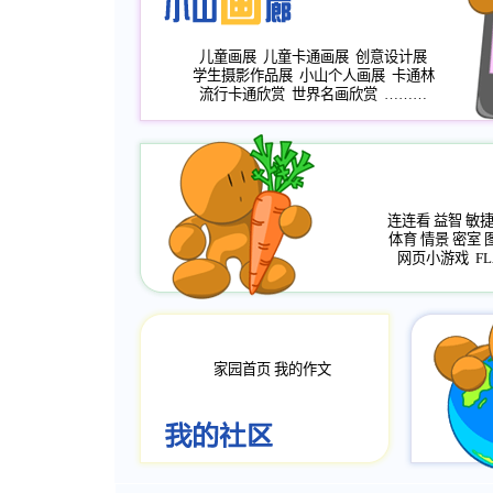
儿童画展
儿童卡通画展
创意设计展
学生摄影作品展
小山个人画展
卡通林
流行卡通欣赏
世界名画欣赏
………
连连看
益智
敏
体育
情景
密室
网页小游戏
FL
家园首页
我的作文