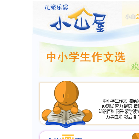
中小学生作文
脑筋
IQ测试
智力
谜语
童
知识百科
问答
蒙学读
万事由来
歇后语