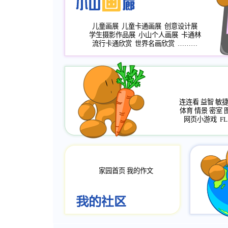
儿童画展
儿童卡通画展
创意设计展
学生摄影作品展
小山个人画展
卡通林
流行卡通欣赏
世界名画欣赏
………
连连看
益智
敏
体育
情景
密室
网页小游戏
FL
家园首页
我的作文