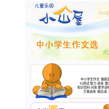
中小学生作文
脑筋
IQ测试
智力
谜语
童
知识百科
问答
蒙学读
万事由来
歇后语