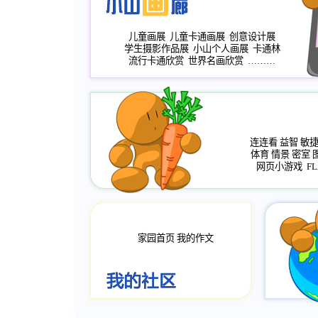
儿童画展
儿童卡通画展
创意设计展
学生摄影作品展
小山个人画展
卡通林
流行卡通欣赏
世界名画欣赏
………
连连看
益智
敏
体育
情景
密室
网页小游戏
FL
家园首页
我的作文