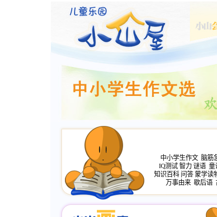
中小学生作文
脑筋
IQ测试
智力
谜语
童
知识百科
问答
蒙学读
万事由来
歇后语