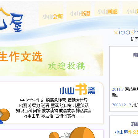
访
2011.7
网站重
新。
中小学生作文
脑筋急转弯
童话大世界
2008.12.12
用
IQ测试
智力
谜语
童谣
绕口令
儿童笑话
山屋主站、作
知识百科
问答
蒙学读物
成语故事
神话寓言
长会、家园网
万事由来
歇后语
古诗词赏析
……
次注册全部通
2008.12.12
家
[
小山屋
作文
名：s.xiaosha