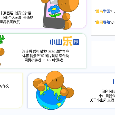
2008.11.20
为
[
菜鸟
学园
]
年，2009版
卡通画展
创意设计展
小山个人画展
卡通林
升级改版，小
世界名画欣赏
………
[
童网
导航
]
小山画廊均增
2008.11.1
作文
评分、顶功能
2008.6.1
各栏
连连看
益智
敏捷
MM
动作冒险
2008.2.12
论坛
体育
情景
密室
图片观察
综合类
网页小游戏
FLASH小游戏......
的作文
我的小山
小山自我
关于小山屋
文摘