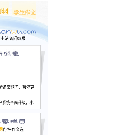
问主站
访问08版
新备案期间，暂停更
户系统全面升级，小
文网、学生作文、家
－个人空间，用户一
行。
园网正式运行，域
网
]学生作文选
nwu.com。