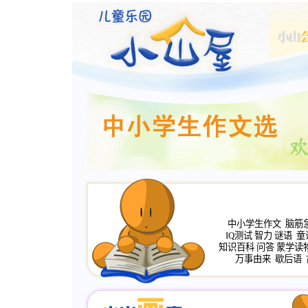
中小学生作文
脑筋
IQ测试
智力
谜语
童
知识百科
问答
蒙学读
万事由来
歇后语