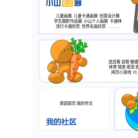
儿童画展
儿童卡通画展
创意设计展
学生摄影作品展
小山个人画展
卡通林
流行卡通欣赏
世界名画欣赏
………
连连看
益智
敏
体育
情景
密室
网页小游戏
FL
家园首页
我的作文