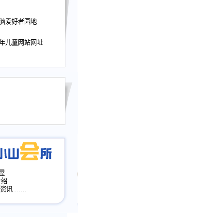
迎接小山屋建站10周
电脑爱好者园地
提前启用，小山屋全面
山会所、小山书斋、
少年儿童网站网址
加多个新栏目。。
网升级改版，增加
，作文宝典改版。
目全面大改版
改版
屋
介绍
·资讯
……