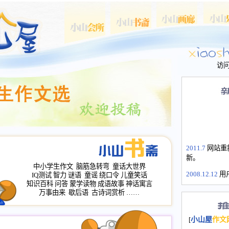
访
2011.7
网站重
新。
中小学生作文
脑筋急转弯
童话大世界
2008.12.12
用
IQ测试
智力
谜语
童谣
绕口令
儿童笑话
山屋主站、作
知识百科
问答
蒙学读物
成语故事
神话寓言
长会、家园网
万事由来
歇后语
古诗词赏析
……
次注册全部通
2008.12.12
家
[
小山屋
作文
名：s.xiaosha