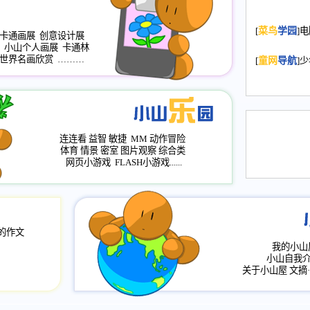
2008.11.20
为
[
菜鸟
学园
]
年，2009版
卡通画展
创意设计展
小山个人画展
卡通林
升级改版，小
世界名画欣赏
………
[
童网
导航
]
小山画廊均增
2008.11.1
作文
评分、顶功能
2008.6.1
各栏
连连看
益智
敏捷
MM
动作冒险
2008.2.12
论坛
体育
情景
密室
图片观察
综合类
网页小游戏
FLASH小游戏......
的作文
我的小山
小山自我
关于小山屋
文摘