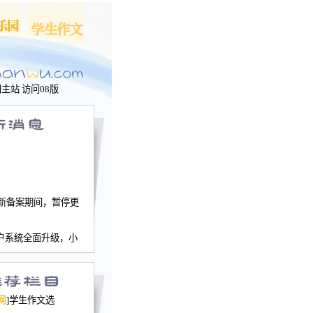
问主站
访问08版
新备案期间，暂停更
户系统全面升级，小
文网、学生作文、家
－个人空间，用户一
行。
园网正式运行，域
网
]学生作文选
nwu.com。