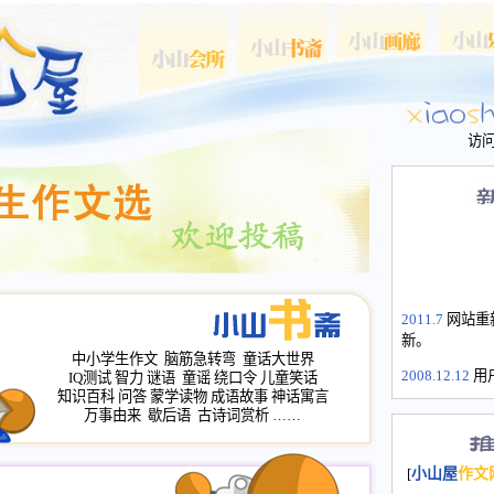
访
2011.7
网站重
新。
中小学生作文
脑筋急转弯
童话大世界
2008.12.12
用
IQ测试
智力
谜语
童谣
绕口令
儿童笑话
山屋主站、作
知识百科
问答
蒙学读物
成语故事
神话寓言
长会、家园网
万事由来
歇后语
古诗词赏析
……
次注册全部通
2008.12.12
家
[
小山屋
作文
名：s.xiaosha