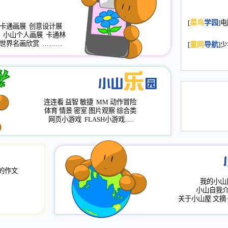
2008.11.20
为
[
菜鸟
学园
]
年，2009版
卡通画展
创意设计展
升级改版，小
小山个人画展
卡通林
世界名画欣赏
………
小山画廊均增
[
童网
导航
]
2008.11.1
作文
评分、顶功能
2008.6.1
各栏
连连看
益智
敏捷
MM
动作冒险
2008.2.12
论坛
体育
情景
密室
图片观察
综合类
网页小游戏
FLASH小游戏......
的作文
我的小山
小山自我
关于小山屋
文摘