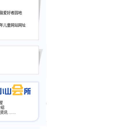
迎接小山屋建站10周
电脑爱好者园地
提前启用，小山屋全面
山会所、小山书斋、
加多个新栏目。。
少年儿童网站网址
网升级改版，增加
，作文宝典改版。
目全面大改版
改版
屋
介绍
·资讯
……