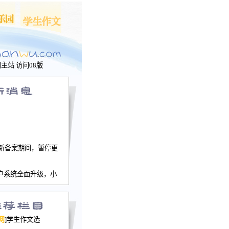
问主站
访问08版
新备案期间，暂停更
户系统全面升级，小
文网、学生作文、家
－个人空间，用户一
行。
园网正式运行，域
网
]学生作文选
nwu.com。