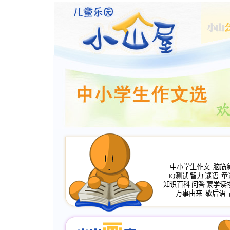
中小学生作文
脑筋
IQ测试
智力
谜语
童
知识百科
问答
蒙学读
万事由来
歇后语