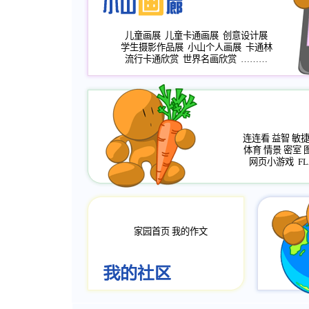
儿童画展
儿童卡通画展
创意设计展
学生摄影作品展
小山个人画展
卡通林
流行卡通欣赏
世界名画欣赏
………
连连看
益智
敏
体育
情景
密室
网页小游戏
FL
家园首页
我的作文