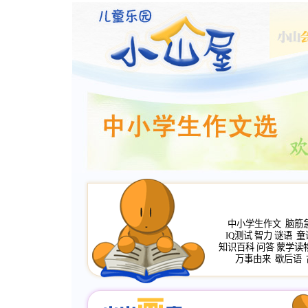
中小学生作文
脑筋
IQ测试
智力
谜语
童
知识百科
问答
蒙学读
万事由来
歇后语