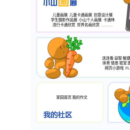
儿童画展
儿童卡通画展
创意设计展
学生摄影作品展
小山个人画展
卡通林
流行卡通欣赏
世界名画欣赏
………
连连看
益智
敏
体育
情景
密室
网页小游戏
FL
家园首页
我的作文