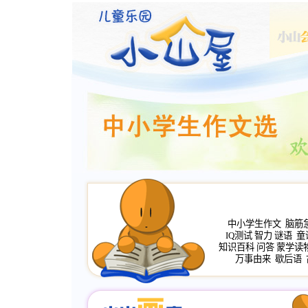
中小学生作文
脑筋
IQ测试
智力
谜语
童
知识百科
问答
蒙学读
万事由来
歇后语