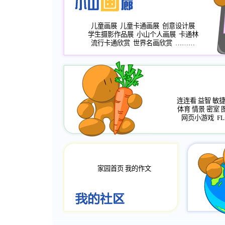
儿童画展
儿童卡通画展
创意设计展
学生摄影作品展
小山个人画展
卡通林
流行卡通欣赏
世界名画欣赏
………
连连看
益智
敏
体育
情景
密室
网页小游戏
FL
家园首页
我的作文