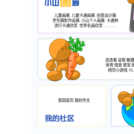
儿童画展
儿童卡通画展
创意设计展
学生摄影作品展
小山个人画展
卡通林
流行卡通欣赏
世界名画欣赏
………
连连看
益智
敏
体育
情景
密室
网页小游戏
FL
家园首页
我的作文