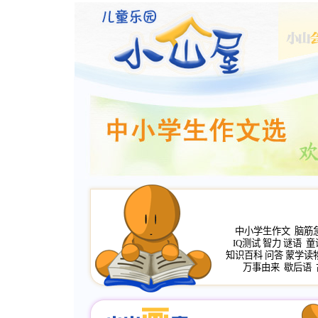
中小学生作文
脑筋
IQ测试
智力
谜语
童
知识百科
问答
蒙学读
万事由来
歇后语