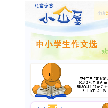
中小学生作文
脑筋
IQ测试
智力
谜语
童
知识百科
问答
蒙学读
万事由来
歇后语