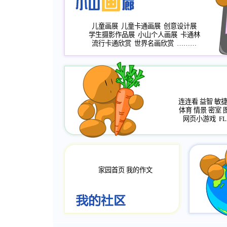
儿童画展
儿童卡通画展
创意设计展
学生摄影作品展
小山个人画展
卡通林
流行卡通欣赏
世界名画欣赏
………
连连看
益智
敏
体育
情景
密室
网页小游戏
FL
家园首页
我的作文