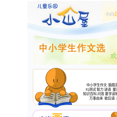
中小学生作文
脑筋
IQ测试
智力
谜语
童
知识百科
问答
蒙学读
万事由来
歇后语