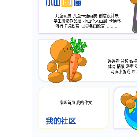
儿童画展
儿童卡通画展
创意设计展
学生摄影作品展
小山个人画展
卡通林
流行卡通欣赏
世界名画欣赏
………
连连看
益智
敏
体育
情景
密室
网页小游戏
FL
家园首页
我的作文