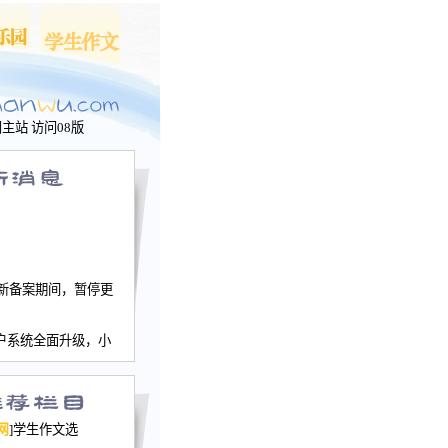
问主站
访问08版
新备案期间，暂停更
户系统全面升级，小
文网、学生作文、家
－个人空间，用户一
行。
园网正式运行，域
网
]学生作文选
nwu.com。