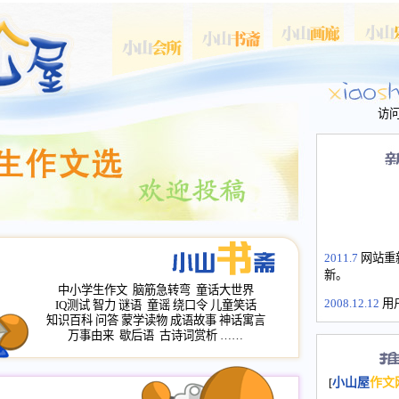
访
2011.7
网站重
新。
中小学生作文
脑筋急转弯
童话大世界
2008.12.12
用
IQ测试
智力
谜语
童谣
绕口令
儿童笑话
山屋主站、作
知识百科
问答
蒙学读物
成语故事
神话寓言
长会、家园网
万事由来
歇后语
古诗词赏析
……
次注册全部通
2008.12.12
家
[
小山屋
作文
名：s.xiaosha