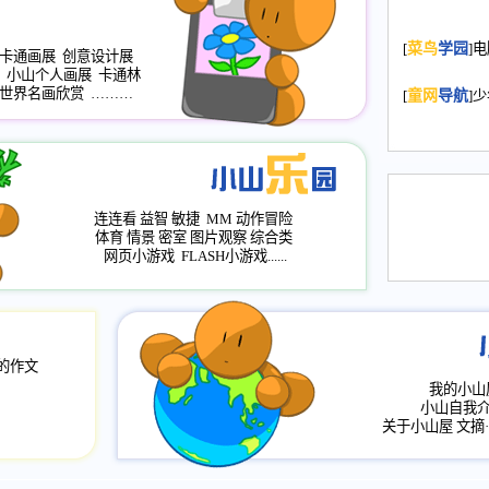
2008.11.20
为
[
菜鸟
学园
]
年，2009版
卡通画展
创意设计展
小山个人画展
卡通林
升级改版，小
世界名画欣赏
………
[
童网
导航
]
小山画廊均增
2008.11.1
作文
评分、顶功能
2008.6.1
各栏
连连看
益智
敏捷
MM
动作冒险
2008.2.12
论坛
体育
情景
密室
图片观察
综合类
网页小游戏
FLASH小游戏......
的作文
我的小山
小山自我
关于小山屋
文摘