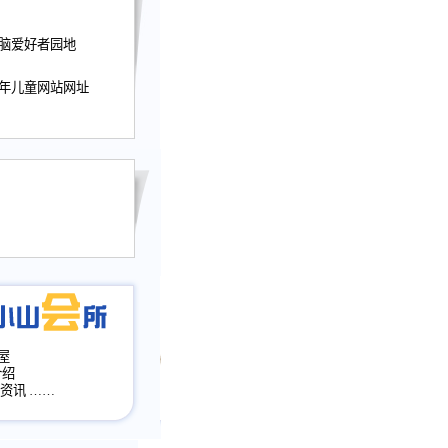
迎接小山屋建站10周
电脑爱好者园地
提前启用，小山屋全面
山会所、小山书斋、
少年儿童网站网址
加多个新栏目。。
网升级改版，增加
，作文宝典改版。
目全面大改版
改版
屋
介绍
·资讯
……