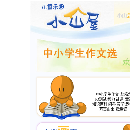
中小学生作文
脑筋
IQ测试
智力
谜语
童
知识百科
问答
蒙学读
万事由来
歇后语