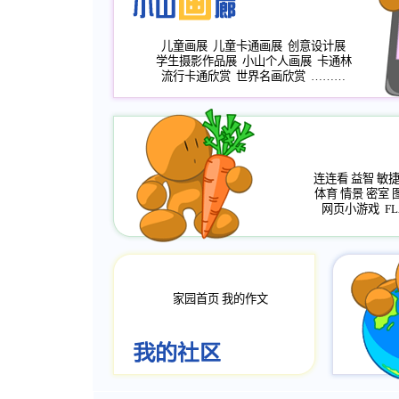
儿童画展
儿童卡通画展
创意设计展
学生摄影作品展
小山个人画展
卡通林
流行卡通欣赏
世界名画欣赏
………
连连看
益智
敏
体育
情景
密室
网页小游戏
FL
家园首页
我的作文