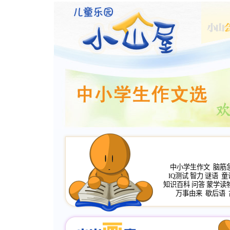
中小学生作文
脑筋
IQ测试
智力
谜语
童
知识百科
问答
蒙学读
万事由来
歇后语