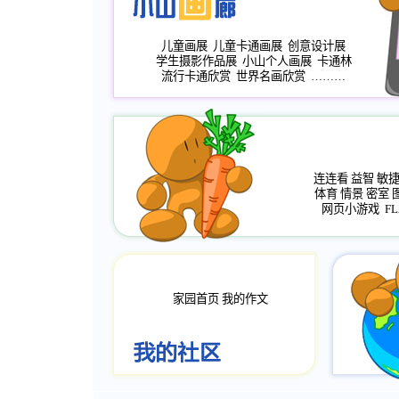
儿童画展
儿童卡通画展
创意设计展
学生摄影作品展
小山个人画展
卡通林
流行卡通欣赏
世界名画欣赏
………
连连看
益智
敏
体育
情景
密室
网页小游戏
FL
家园首页
我的作文