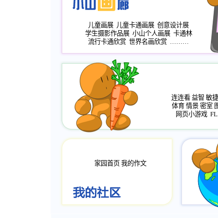
儿童画展
儿童卡通画展
创意设计展
学生摄影作品展
小山个人画展
卡通林
流行卡通欣赏
世界名画欣赏
………
连连看
益智
敏
体育
情景
密室
网页小游戏
FL
家园首页
我的作文