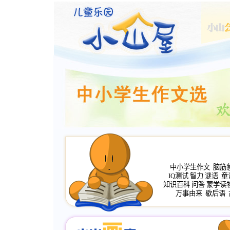
中小学生作文
脑筋
IQ测试
智力
谜语
童
知识百科
问答
蒙学读
万事由来
歇后语