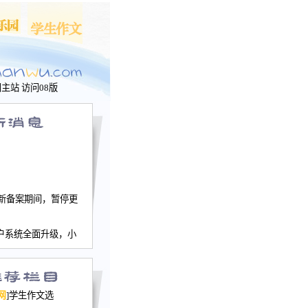
问主站
访问08版
新备案期间，暂停更
户系统全面升级，小
文网、学生作文、家
－个人空间，用户一
行。
园网正式运行，域
网
]学生作文选
nwu.com。