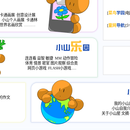
2008.11.20
为
[
菜鸟
学园
]
年，2009版
卡通画展
创意设计展
小山个人画展
卡通林
升级改版，小
世界名画欣赏
………
[
童网
导航
]
小山画廊均增
2008.11.1
作文
评分、顶功能
2008.6.1
各栏
连连看
益智
敏捷
MM
动作冒险
2008.2.12
论坛
体育
情景
密室
图片观察
综合类
网页小游戏
FLASH小游戏......
的作文
我的小山
小山自我
关于小山屋
文摘