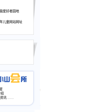
迎接小山屋建站10周
电脑爱好者园地
提前启用，小山屋全面
山会所、小山书斋、
少年儿童网站网址
加多个新栏目。。
网升级改版，增加
，作文宝典改版。
目全面大改版
改版
屋
介绍
·资讯
……