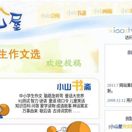
访
2011.7
网站重
新。
中小学生作文
脑筋急转弯
童话大世界
2008.12.12
用
IQ测试
智力
谜语
童谣
绕口令
儿童笑话
山屋主站、作
知识百科
问答
蒙学读物
成语故事
神话寓言
长会、家园网
万事由来
歇后语
古诗词赏析
……
次注册全部通
2008.12.12
家
[
小山屋
作文
名：s.xiaosha