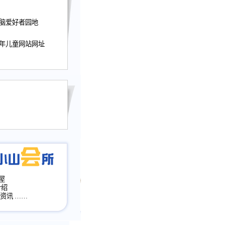
迎接小山屋建站10周
电脑爱好者园地
提前启用，小山屋全面
山会所、小山书斋、
少年儿童网站网址
加多个新栏目。。
网升级改版，增加
，作文宝典改版。
目全面大改版
改版
屋
介绍
·资讯
……