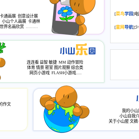
2008.11.20
为
[
菜鸟
学园
]
年，2009版
卡通画展
创意设计展
小山个人画展
卡通林
升级改版，小
世界名画欣赏
………
[
童网
导航
]
小山画廊均增
2008.11.1
作文
评分、顶功能
2008.6.1
各栏
连连看
益智
敏捷
MM
动作冒险
2008.2.12
论坛
体育
情景
密室
图片观察
综合类
网页小游戏
FLASH小游戏......
的作文
我的小山
小山自我
关于小山屋
文摘