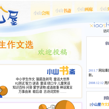
访
2011.7
网站重
新。
中小学生作文
脑筋急转弯
童话大世界
2008.12.12
用
IQ测试
智力
谜语
童谣
绕口令
儿童笑话
山屋主站、作
知识百科
问答
蒙学读物
成语故事
神话寓言
长会、家园网
万事由来
歇后语
古诗词赏析
……
次注册全部通
2008.12.12
家
[
小山屋
作文
名：s.xiaosha