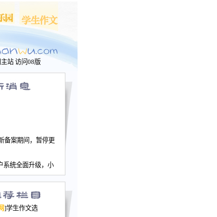
问主站
访问08版
新备案期间，暂停更
户系统全面升级，小
文网、学生作文、家
－个人空间，用户一
行。
园网正式运行，域
网
]学生作文选
nwu.com。