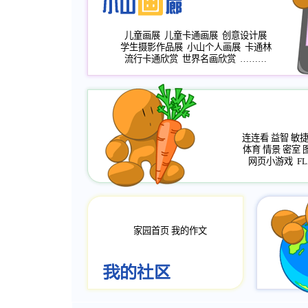
儿童画展
儿童卡通画展
创意设计展
学生摄影作品展
小山个人画展
卡通林
流行卡通欣赏
世界名画欣赏
………
连连看
益智
敏
体育
情景
密室
网页小游戏
FL
家园首页
我的作文