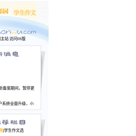
问主站
访问08版
新备案期间，暂停更
户系统全面升级，小
文网、学生作文、家
－个人空间，用户一
行。
园网正式运行，域
网
]学生作文选
nwu.com。