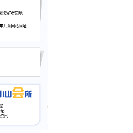
迎接小山屋建站10周
电脑爱好者园地
提前启用，小山屋全面
山会所、小山书斋、
少年儿童网站网址
加多个新栏目。。
网升级改版，增加
，作文宝典改版。
目全面大改版
改版
屋
介绍
·资讯
……