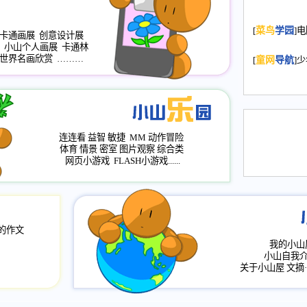
2008.11.20
为
[
菜鸟
学园
]
年，2009版
卡通画展
创意设计展
小山个人画展
卡通林
升级改版，小
世界名画欣赏
………
[
童网
导航
]
小山画廊均增
2008.11.1
作文
评分、顶功能
2008.6.1
各栏
连连看
益智
敏捷
MM
动作冒险
2008.2.12
论坛
体育
情景
密室
图片观察
综合类
网页小游戏
FLASH小游戏......
的作文
我的小山
小山自我
关于小山屋
文摘