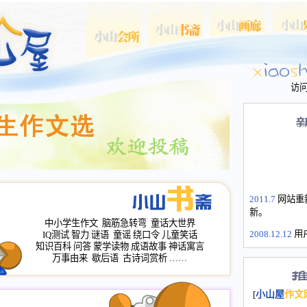
访
2011.7
网站重
新。
中小学生作文
脑筋急转弯
童话大世界
2008.12.12
用
IQ测试
智力
谜语
童谣
绕口令
儿童笑话
山屋主站、作
知识百科
问答
蒙学读物
成语故事
神话寓言
万事由来
歇后语
古诗词赏析
……
长会、家园网
次注册全部通
2008.12.12
家
[
小山屋
作文
名：s.xiaosha