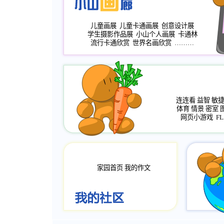
儿童画展
儿童卡通画展
创意设计展
学生摄影作品展
小山个人画展
卡通林
流行卡通欣赏
世界名画欣赏
………
连连看
益智
敏
体育
情景
密室
网页小游戏
FL
家园首页
我的作文