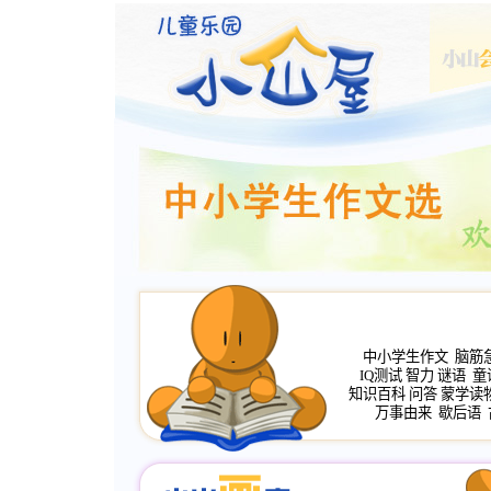
中小学生作文
脑筋
IQ测试
智力
谜语
童
知识百科
问答
蒙学读
万事由来
歇后语