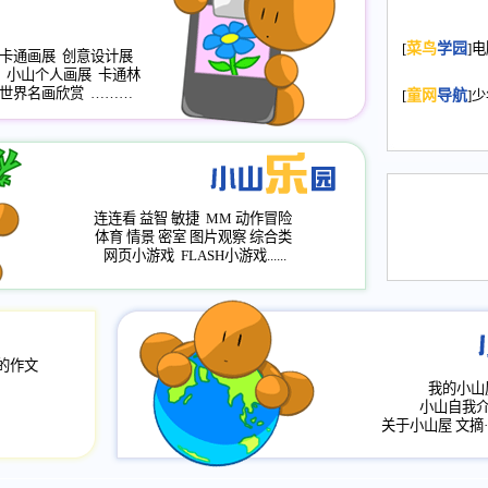
2008.11.20
为
[
菜鸟
学园
]
年，2009版
卡通画展
创意设计展
小山个人画展
卡通林
升级改版，小
世界名画欣赏
………
[
童网
导航
]
小山画廊均增
2008.11.1
作文
评分、顶功能
2008.6.1
各栏
连连看
益智
敏捷
MM
动作冒险
2008.2.12
论坛
体育
情景
密室
图片观察
综合类
网页小游戏
FLASH小游戏......
的作文
我的小山
小山自我
关于小山屋
文摘