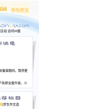
问主站
访问08版
新备案期间，暂停更
户系统全面升级，小
文网、学生作文、家
－个人空间，用户一
行。
园网正式运行，域
网
]学生作文选
nwu.com。