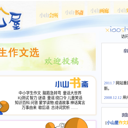
访
2011.7
网站重
新。
中小学生作文
脑筋急转弯
童话大世界
2008.12.12
用
IQ测试
智力
谜语
童谣
绕口令
儿童笑话
山屋主站、作
知识百科
问答
蒙学读物
成语故事
神话寓言
万事由来
歇后语
古诗词赏析
……
长会、家园网
次注册全部通
2008.12.12
家
[
小山屋
作文
名：s.xiaosha