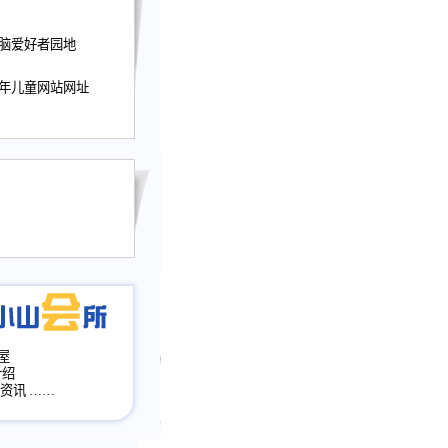
迎接小山屋建站10周
电脑爱好者园地
提前启用，小山屋全面
山会所、小山书斋、
少年儿童网站网址
加多个新栏目。。
网升级改版，增加
，作文宝典改版。
目全面大改版
改版
屋
介绍
·资讯
……