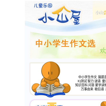
中小学生作文
脑筋
IQ测试
智力
谜语
童
知识百科
问答
蒙学读
万事由来
歇后语