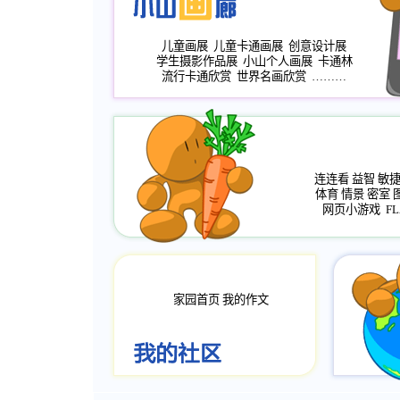
儿童画展
儿童卡通画展
创意设计展
学生摄影作品展
小山个人画展
卡通林
流行卡通欣赏
世界名画欣赏
………
连连看
益智
敏
体育
情景
密室
网页小游戏
FL
家园首页
我的作文