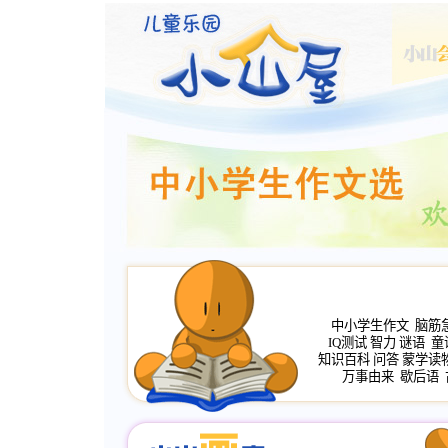
中小学生作文
脑筋
IQ测试
智力
谜语
童
知识百科
问答
蒙学读
万事由来
歇后语