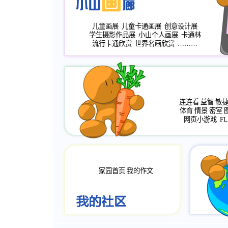
儿童画展
儿童卡通画展
创意设计展
学生摄影作品展
小山个人画展
卡通林
流行卡通欣赏
世界名画欣赏
………
连连看
益智
敏
体育
情景
密室
网页小游戏
FL
家园首页
我的作文