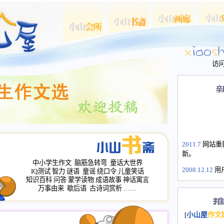
访
2011.7
网站重
新。
中小学生作文
脑筋急转弯
童话大世界
2008.12.12
用
IQ测试
智力
谜语
童谣
绕口令
儿童笑话
山屋主站、作
知识百科
问答
蒙学读物
成语故事
神话寓言
长会、家园网
万事由来
歇后语
古诗词赏析
……
次注册全部通
2008.12.12
家
[
小山屋
作文
名：s.xiaosha