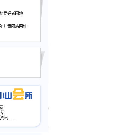
迎接小山屋建站10周
电脑爱好者园地
提前启用，小山屋全面
山会所、小山书斋、
加多个新栏目。。
少年儿童网站网址
网升级改版，增加
，作文宝典改版。
目全面大改版
改版
屋
介绍
·资讯
……