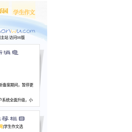
问主站
访问08版
新备案期间，暂停更
户系统全面升级，小
文网、学生作文、家
－个人空间，用户一
行。
园网正式运行，域
网
]学生作文选
nwu.com。