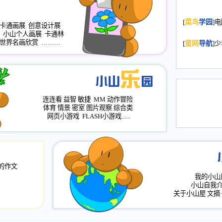
2008.11.20
为
[
菜鸟
学园
]
年，2009版
卡通画展
创意设计展
升级改版，小
小山个人画展
卡通林
世界名画欣赏
………
小山画廊均增
[
童网
导航
]
2008.11.1
作文
评分、顶功能
2008.6.1
各栏
连连看
益智
敏捷
MM
动作冒险
2008.2.12
论坛
体育
情景
密室
图片观察
综合类
网页小游戏
FLASH小游戏......
的作文
我的小山
小山自我
关于小山屋
文摘