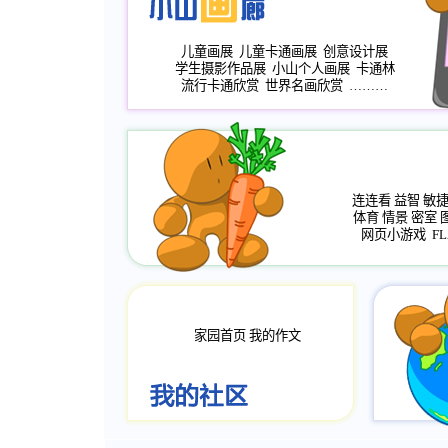
儿童画展
儿童卡通画展
创意设计展
学生摄影作品展
小山个人画展
卡通林
流行卡通欣赏
世界名画欣赏
………
连连看
益智
敏
体育
情景
密室
网页小游戏
FL
家园首页
我的作文