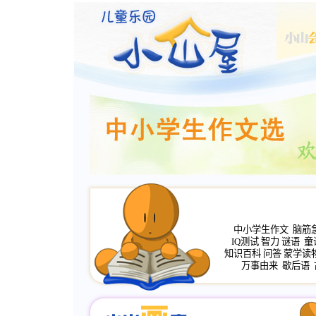
中小学生作文
脑筋
IQ测试
智力
谜语
童
知识百科
问答
蒙学读
万事由来
歇后语