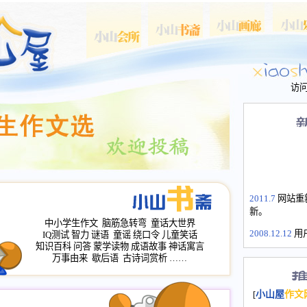
访
2011.7
网站重
新。
中小学生作文
脑筋急转弯
童话大世界
2008.12.12
用
IQ测试
智力
谜语
童谣
绕口令
儿童笑话
山屋主站、作
知识百科
问答
蒙学读物
成语故事
神话寓言
长会、家园网
万事由来
歇后语
古诗词赏析
……
次注册全部通
2008.12.12
家
[
小山屋
作文
名：s.xiaosha