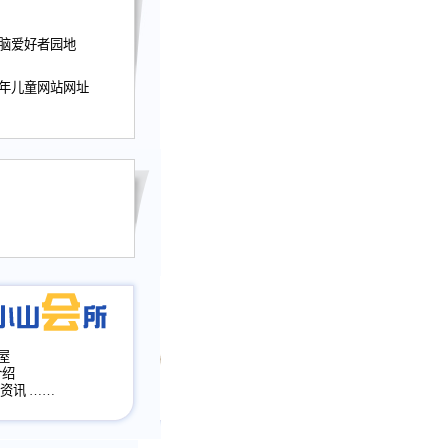
迎接小山屋建站10周
电脑爱好者园地
提前启用，小山屋全面
山会所、小山书斋、
少年儿童网站网址
加多个新栏目。。
网升级改版，增加
，作文宝典改版。
目全面大改版
改版
屋
介绍
·资讯
……