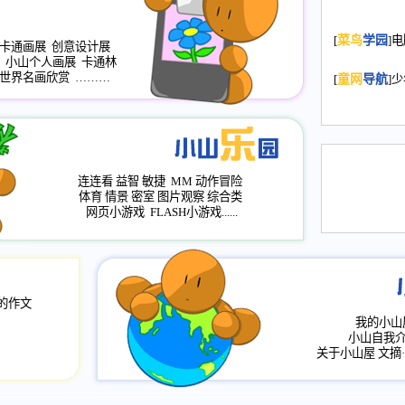
2008.11.20
为
[
菜鸟
学园
]
年，2009版
卡通画展
创意设计展
小山个人画展
卡通林
升级改版，小
世界名画欣赏
………
[
童网
导航
]
小山画廊均增
2008.11.1
作文
评分、顶功能
2008.6.1
各栏
连连看
益智
敏捷
MM
动作冒险
2008.2.12
论坛
体育
情景
密室
图片观察
综合类
网页小游戏
FLASH小游戏......
的作文
我的小山
小山自我
关于小山屋
文摘