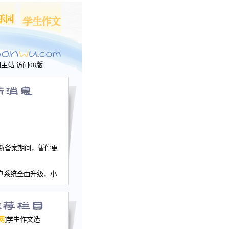
问主站
访问08版
新备案期间，暂停更
户系统全面升级，小
文网、学生作文、家
－个人空间，用户一
行。
园网正式运行，域
网
]学生作文选
nwu.com。