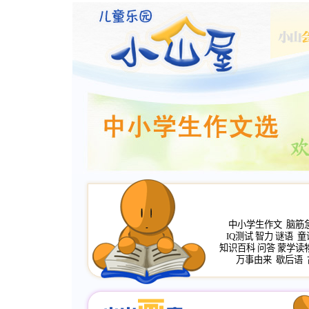
中小学生作文
脑筋
IQ测试
智力
谜语
童
知识百科
问答
蒙学读
万事由来
歇后语