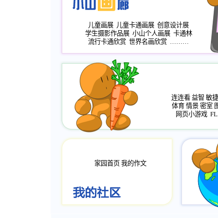
儿童画展
儿童卡通画展
创意设计展
学生摄影作品展
小山个人画展
卡通林
流行卡通欣赏
世界名画欣赏
………
连连看
益智
敏
体育
情景
密室
网页小游戏
FL
家园首页
我的作文