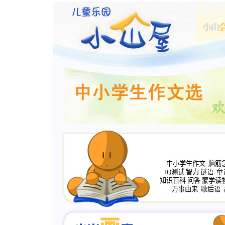
中小学生作文
脑筋
IQ测试
智力
谜语
童
知识百科
问答
蒙学读
万事由来
歇后语