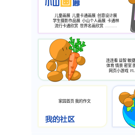
儿童画展
儿童卡通画展
创意设计展
学生摄影作品展
小山个人画展
卡通林
流行卡通欣赏
世界名画欣赏
………
连连看
益智
敏
体育
情景
密室
网页小游戏
FL
家园首页
我的作文