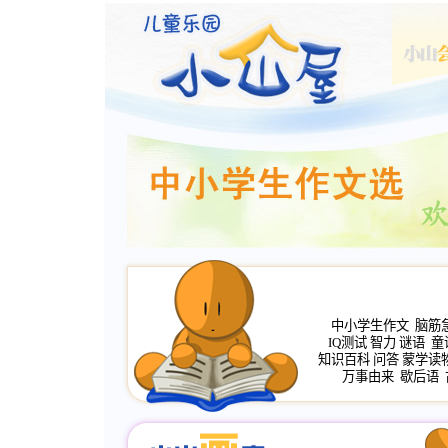
中小学生作文
脑筋
IQ测试
智力
谜语
童
知识百科
问答
蒙学读
万事由来
歇后语