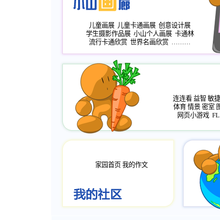
儿童画展
儿童卡通画展
创意设计展
学生摄影作品展
小山个人画展
卡通林
流行卡通欣赏
世界名画欣赏
………
连连看
益智
敏
体育
情景
密室
网页小游戏
FL
家园首页
我的作文