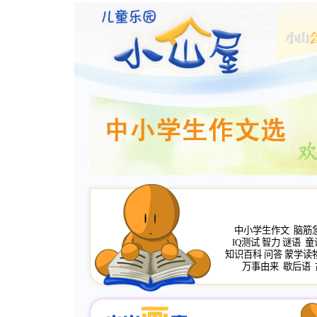
中小学生作文
脑筋
IQ测试
智力
谜语
童
知识百科
问答
蒙学读
万事由来
歇后语