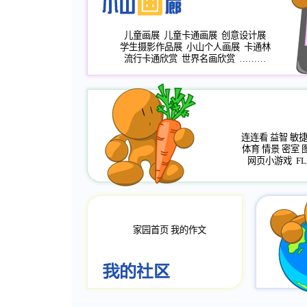
儿童画展
儿童卡通画展
创意设计展
学生摄影作品展
小山个人画展
卡通林
流行卡通欣赏
世界名画欣赏
………
连连看
益智
敏
体育
情景
密室
网页小游戏
FL
家园首页
我的作文