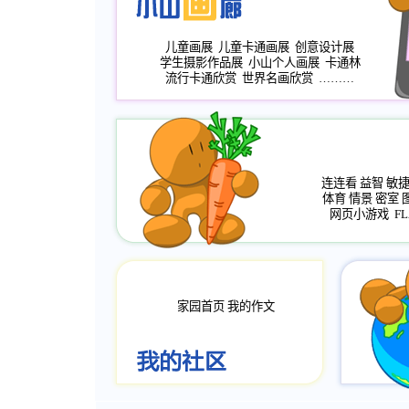
儿童画展
儿童卡通画展
创意设计展
学生摄影作品展
小山个人画展
卡通林
流行卡通欣赏
世界名画欣赏
………
连连看
益智
敏
体育
情景
密室
网页小游戏
FL
家园首页
我的作文