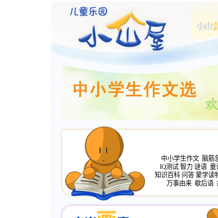
中小学生作文
脑筋
IQ测试
智力
谜语
童
知识百科
问答
蒙学读
万事由来
歇后语