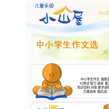
中小学生作文
脑筋
IQ测试
智力
谜语
童
知识百科
问答
蒙学读
万事由来
歇后语