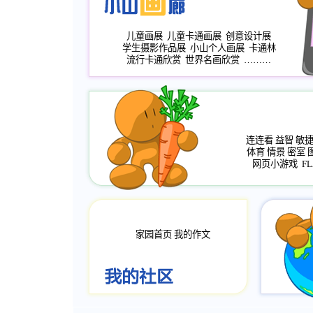
儿童画展
儿童卡通画展
创意设计展
学生摄影作品展
小山个人画展
卡通林
流行卡通欣赏
世界名画欣赏
………
连连看
益智
敏
体育
情景
密室
网页小游戏
FL
家园首页
我的作文