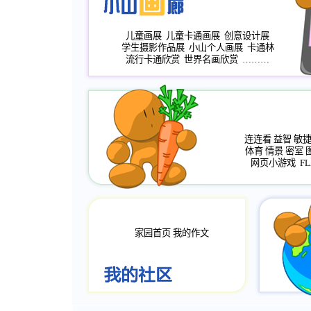
儿童画展
儿童卡通画展
创意设计展
学生摄影作品展
小山个人画展
卡通林
流行卡通欣赏
世界名画欣赏
………
连连看
益智
敏
体育
情景
密室
网页小游戏
FL
家园首页
我的作文