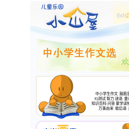
中小学生作文
脑筋
IQ测试
智力
谜语
童
知识百科
问答
蒙学读
万事由来
歇后语