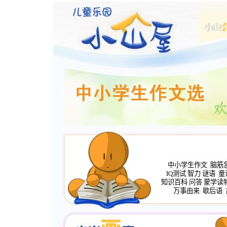
中小学生作文
脑筋
IQ测试
智力
谜语
童
知识百科
问答
蒙学读
万事由来
歇后语