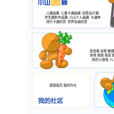
儿童画展
儿童卡通画展
创意设计展
学生摄影作品展
小山个人画展
卡通林
流行卡通欣赏
世界名画欣赏
………
连连看
益智
敏
体育
情景
密室
网页小游戏
FL
家园首页
我的作文