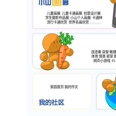
儿童画展
儿童卡通画展
创意设计展
学生摄影作品展
小山个人画展
卡通林
流行卡通欣赏
世界名画欣赏
………
连连看
益智
敏
体育
情景
密室
网页小游戏
FL
家园首页
我的作文