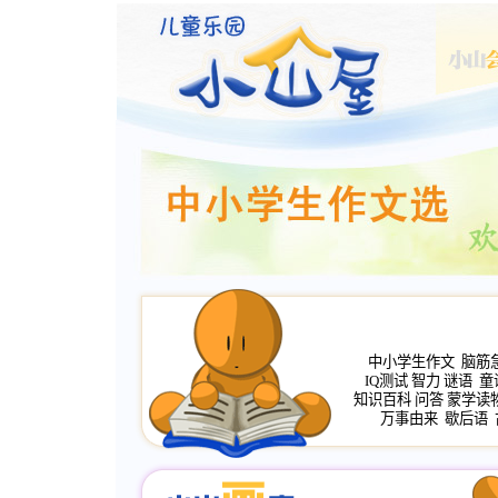
中小学生作文
脑筋
IQ测试
智力
谜语
童
知识百科
问答
蒙学读
万事由来
歇后语