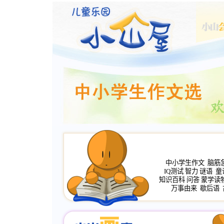
中小学生作文
脑筋
IQ测试
智力
谜语
童
知识百科
问答
蒙学读
万事由来
歇后语