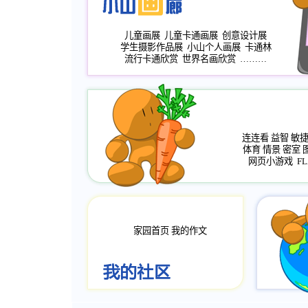
儿童画展
儿童卡通画展
创意设计展
学生摄影作品展
小山个人画展
卡通林
流行卡通欣赏
世界名画欣赏
………
连连看
益智
敏
体育
情景
密室
网页小游戏
FL
家园首页
我的作文