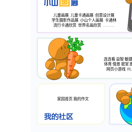
儿童画展
儿童卡通画展
创意设计展
学生摄影作品展
小山个人画展
卡通林
流行卡通欣赏
世界名画欣赏
………
连连看
益智
敏
体育
情景
密室
网页小游戏
FL
家园首页
我的作文