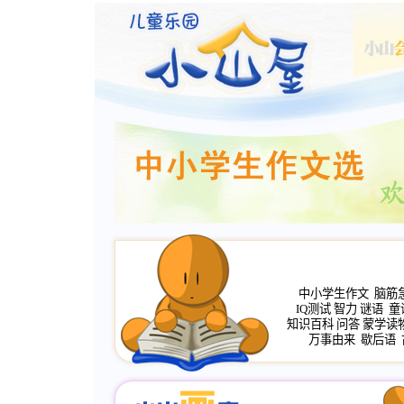
中小学生作文
脑筋
IQ测试
智力
谜语
童
知识百科
问答
蒙学读
万事由来
歇后语