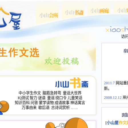
访
2011.7
网站重
新。
中小学生作文
脑筋急转弯
童话大世界
2008.12.12
用
IQ测试
智力
谜语
童谣
绕口令
儿童笑话
山屋主站、作
知识百科
问答
蒙学读物
成语故事
神话寓言
万事由来
歇后语
古诗词赏析
……
长会、家园网
次注册全部通
2008.12.12
家
[
小山屋
作文
名：s.xiaosha