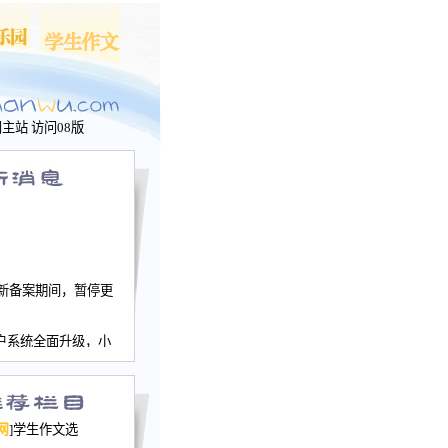
问主站
访问08版
新备案期间，暂停更
户系统全面升级，小
文网、学生作文、家
－个人空间，用户一
行。
园网正式运行，域
网
]学生作文选
nwu.com。