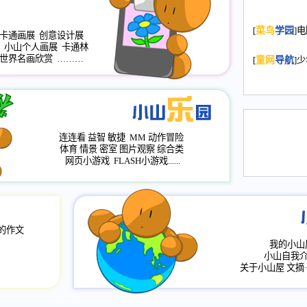
2008.11.20
为
[
菜鸟
学园
]
年，2009版
卡通画展
创意设计展
小山个人画展
卡通林
升级改版，小
世界名画欣赏
………
[
童网
导航
]
小山画廊均增
2008.11.1
作文
评分、顶功能
2008.6.1
各栏
连连看
益智
敏捷
MM
动作冒险
2008.2.12
论坛
体育
情景
密室
图片观察
综合类
网页小游戏
FLASH小游戏......
的作文
我的小山
小山自我
关于小山屋
文摘