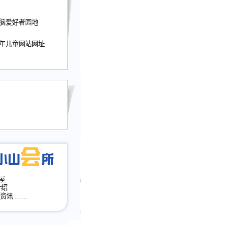
迎接小山屋建站10周
电脑爱好者园地
提前启用，小山屋全面
山会所、小山书斋、
少年儿童网站网址
加多个新栏目。。
网升级改版，增加
，作文宝典改版。
目全面大改版
改版
屋
介绍
·资讯
……